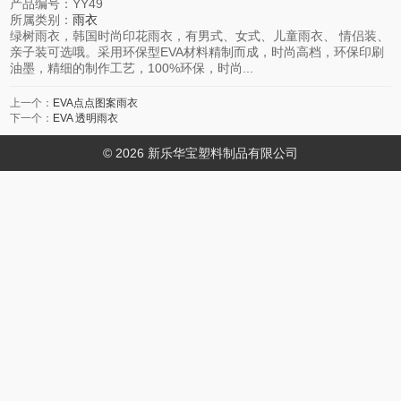
产品编号：
YY49
所属类别：
雨衣
绿树雨衣，韩国时尚印花雨衣，有男式、女式、儿童雨衣、 情侣装、
亲子装可选哦。采用环保型EVA材料精制而成，时尚高档，环保印刷
油墨，精细的制作工艺，100%环保，时尚...
上一个：
EVA点点图案雨衣
下一个：
EVA 透明雨衣
© 2026 新乐华宝塑料制品有限公司