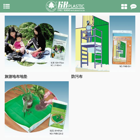
旅游地布地垫
防污布