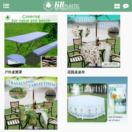
户外桌凳罩
花园桌桌布